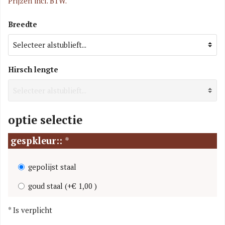
Prijzen incl. BTW.
Breedte
Hirsch lengte
optie selectie
gespkleur::
*
gepolijst staal
goud staal
(
+€ 1,00
)
*
Is verplicht