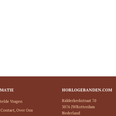
MATIE
HORLOGEBANDEN.COM
Ridderkerkstraat 70
telde Vragen
3076 JW
Rotterdam
 Contact, Over Ons
Nederland