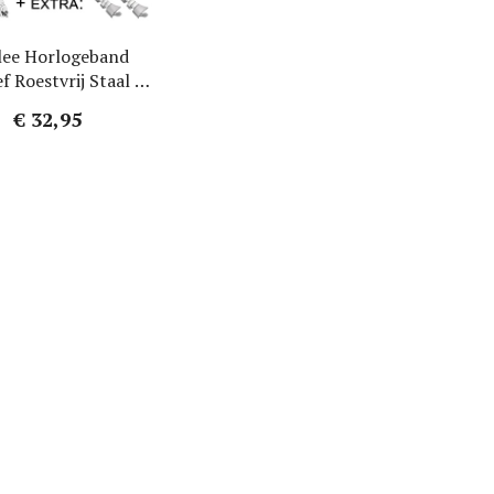
ilee Horlogeband
f Roestvrij Staal +
tra Eindstukken
€ 32,95