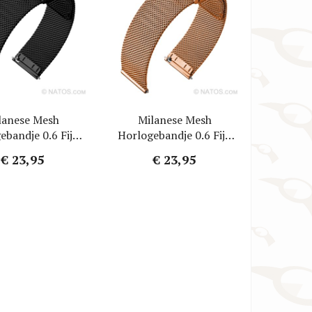
TW Steel Horlogebanden
VR46 / Yamaha Racing Horlogebanden
lanese Mesh
Milanese Mesh
ebandje 0.6 Fijn
Horlogebandje 0.6 Fijn
en Zwart Staal
Geweven Rosegoud Staal
€ 23,95
€ 23,95