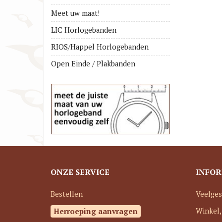
Meet uw maat!
LIC Horlogebanden
RIOS/Happel Horlogebanden
Open Einde / Plakbanden
ONZE SERVICE
INFOR
Bestellen
Veelges
Herroeping aanvragen
Winkel,