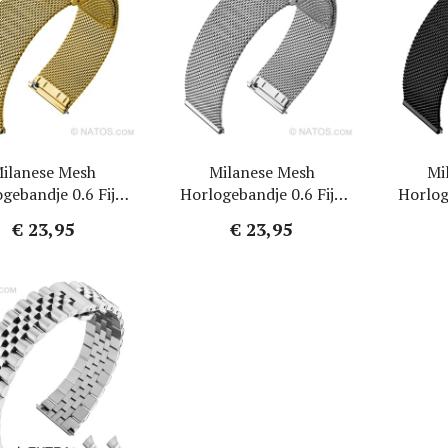
i Watch Horlogebanden
MoonSwatch Horlogebanden
orlogebanden
Omega Horlogebanden
 Jensen Horlogebanden
Panerai Horlogebanden
Larsen Horlogebanden
Paul Hewitt Horlogebanden
ilanese Mesh
Milanese Mesh
Mi
gebandje 0.6 Fijn
Horlogebandje 0.6 Fijn
Horlog
even Goud Staal
Geweven Staal
Gewev
€ 23,95
€ 23,95