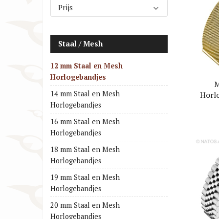
Prijs
Cartier Horlogebanden
Huawe
Christiaan van der Klaauw
IWC H
Horlogebanden
Staal / Mesh
Jacob
Citizen Horlogebanden
Lars 
12 mm Staal en Mesh
Horlogebandjes
M
14 mm Staal en Mesh
Horlo
Gew
Horlogebandjes
16 mm Staal en Mesh
Horlogebandjes
18 mm Staal en Mesh
Horlogebandjes
19 mm Staal en Mesh
Horlogebandjes
20 mm Staal en Mesh
Horlogebandjes