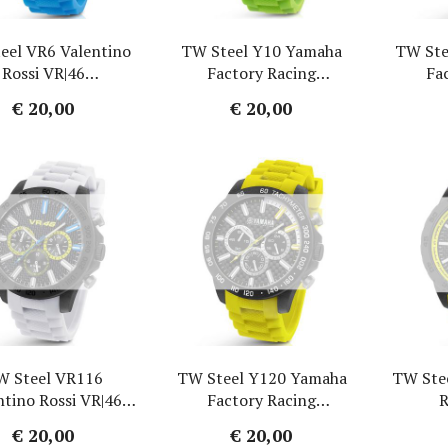
eel VR6 Valentino
TW Steel Y10 Yamaha
TW Ste
Rossi VR|46
Factory Racing
Fa
ogebandje - Blauw
Horlogebandje - Groen
Horlog
€ 20,00
€ 20,00
Rubber 22mm
Rubber 22mm
Ru
W Steel VR116
TW Steel Y120 Yamaha
TW Ste
ntino Rossi VR|46
Factory Racing
R
logebandje - Wit
Horlogebandje - Geel
Horlo
€ 20,00
€ 20,00
Rubber 22mm
Rubber 22mm
Ru