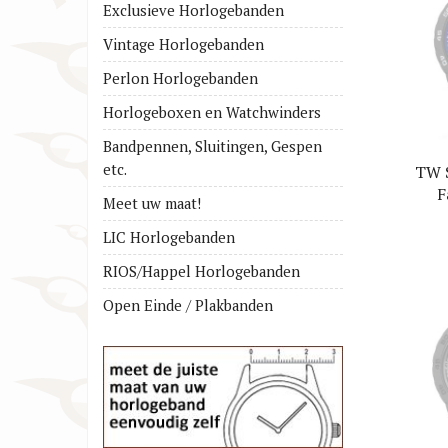
Exclusieve Horlogebanden
Cartier Horlogebanden
Huawe
Vintage Horlogebanden
Christiaan van der Klaauw
IWC H
Perlon Horlogebanden
Horlogebanden
Jacob
Horlogeboxen en Watchwinders
Citizen Horlogebanden
Lars 
Bandpennen, Sluitingen, Gespen
etc.
TW 
F
Meet uw maat!
Horl
LIC Horlogebanden
RIOS/Happel Horlogebanden
Open Einde / Plakbanden