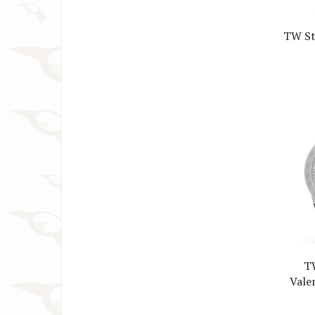
TW St
Horl
T
Vale
Hor