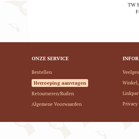
TW S
F
Horl
ONZE SERVICE
INFOR
Bestellen
Veelges
Herroeping aanvragen
Winkel,
Linkpar
Retourneren/Ruilen
Privacy
Algemene Voorwaarden