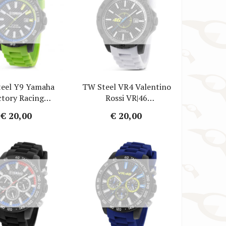
TW Steel Horlogebanden
VR46 / Yamaha Racing Horlogebanden
eel Y9 Yamaha
TW Steel VR4 Valentino
ctory Racing
Rossi VR|46
ebandje - Groen
Horlogebandje - Wit
€ 20,00
€ 20,00
bber 20mm
Rubber 22mm