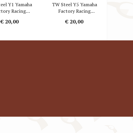
eel Y1 Yamaha
TW Steel Y5 Yamaha
ctory Racing
Factory Racing
ebandje - Blauw
Horlogebandje - Wit
€ 20,00
€ 20,00
bber 20mm
Rubber 20mm