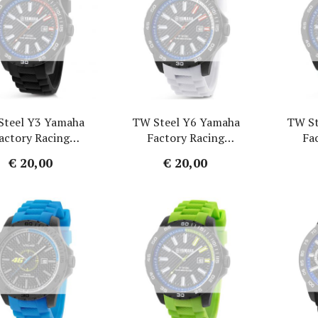
i Watch Horlogebanden
MoonSwatch Horlogebanden
orlogebanden
Omega Horlogebanden
 Jensen Horlogebanden
Panerai Horlogebanden
Larsen Horlogebanden
Paul Hewitt Horlogebanden
Steel Y3 Yamaha
TW Steel Y6 Yamaha
TW St
actory Racing
Factory Racing
Fa
ogebandje - Zwart
Horlogebandje - Wit
Horlog
€ 20,00
€ 20,00
Rubber 20mm
Rubber 22mm
Ru