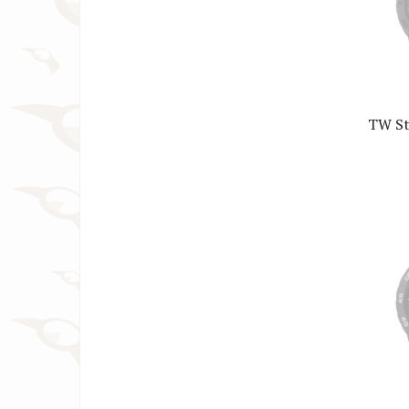
TW St
Horl