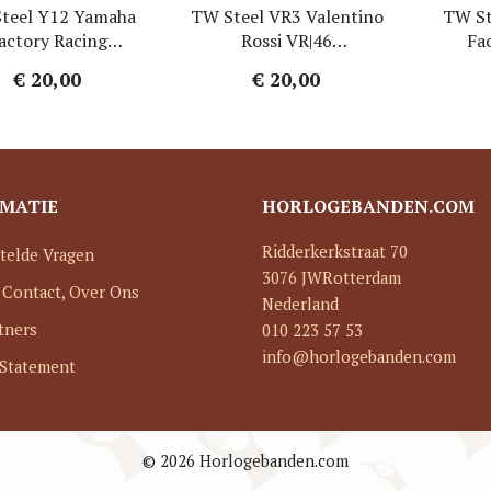
teel Y12 Yamaha
TW Steel VR3 Valentino
TW St
actory Racing
Rossi VR|46
Fa
ogebandje - Geel
Horlogebandje - Wit
Horlog
€ 20,00
€ 20,00
Rubber 22mm
Rubber 20mm
Ru
MATIE
HORLOGEBANDEN.COM
Ridderkerkstraat 70
telde Vragen
3076 JW
Rotterdam
 Contact, Over Ons
Nederland
tners
010 223 57 53
info@horlogebanden.com
 Statement
© 2026 Horlogebanden.com