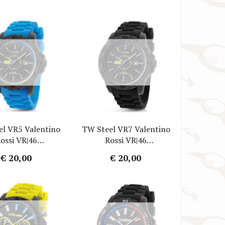
el VR5 Valentino
TW Steel VR7 Valentino
ossi VR|46
Rossi VR|46
ebandje - Blauw
Horlogebandje - Zwart
€ 20,00
€ 20,00
bber 20mm
Rubber 20mm