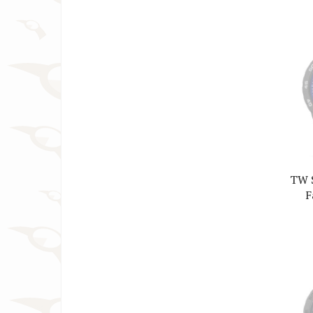
TW 
F
Horl