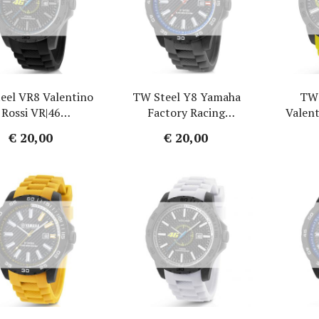
eel VR8 Valentino
TW Steel Y8 Yamaha
TW 
Rossi VR|46
Factory Racing
Valent
ogebandje - Zwart
Horlogebandje - Grijs
Horlo
€ 20,00
€ 20,00
Rubber 22mm
Rubber 22mm
Ru