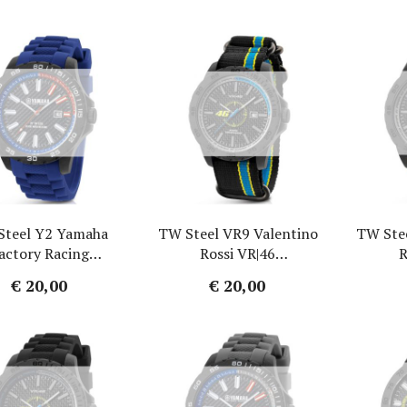
Steel Y2 Yamaha
TW Steel VR9 Valentino
TW Ste
actory Racing
Rossi VR|46
R
ogebandje - Blauw
Horlogebandje - Zwart
Horlog
€ 20,00
€ 20,00
Rubber 22mm
Nylon 20mm
Ru