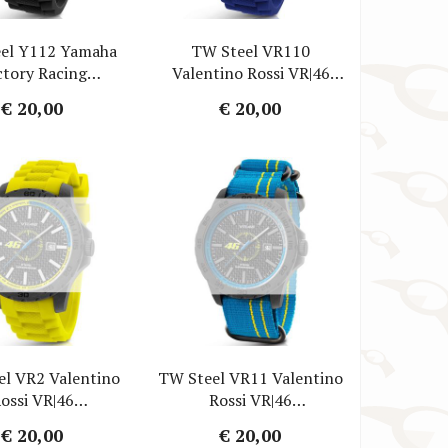
el Y112 Yamaha
TW Steel VR110
ctory Racing
Valentino Rossi VR|46
ebandje - Zwart
Horlogebandje - Blauw
€ 20,00
€ 20,00
bber 22mm
Rubber 22mm
el VR2 Valentino
TW Steel VR11 Valentino
ossi VR|46
Rossi VR|46
gebandje - Geel
Horlogebandje -
€ 20,00
€ 20,00
bber 22mm
Lichtblauw Nylon 20mm