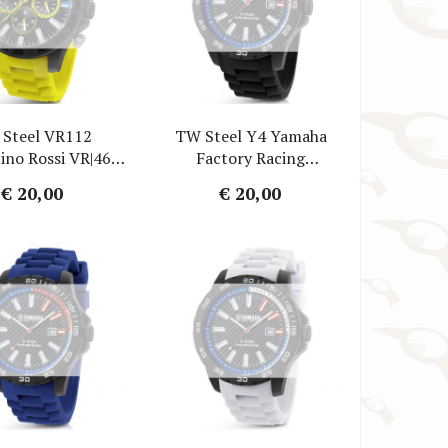
Steel VR112
TW Steel Y4 Yamaha
ino Rossi VR|46
Factory Racing
gebandje - Geel
Horlogebandje - Zwart
€ 20,00
€ 20,00
bber 22mm
Rubber 22mm