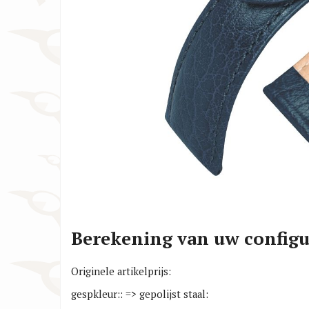
Cartier Horlogebanden
Huawe
Christiaan van der Klaauw
IWC H
Horlogebanden
Jacob
Citizen Horlogebanden
Lars 
Berekening van uw configu
Originele artikelprijs:
gespkleur:: => gepolijst staal: