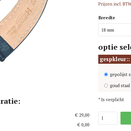
Prijzen incl. BTW
i Watch Horlogebanden
MoonSwatch Horlogebanden
orlogebanden
Omega Horlogebanden
Breedte
 Jensen Horlogebanden
Panerai Horlogebanden
Larsen Horlogebanden
Paul Hewitt Horlogebanden
optie sel
gespkleur:
gepolijst s
goud staa
ratie:
*
Is verplicht
€ 29,00
€ 0,00