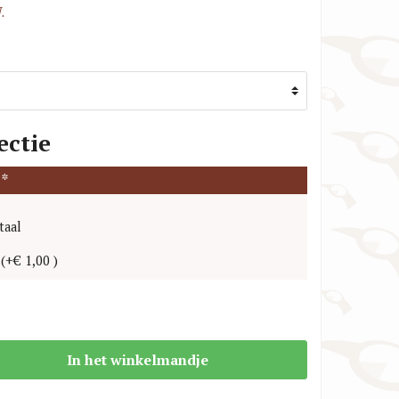
.
TW Steel Horlogebanden
VR46 / Yamaha Racing Horlogebanden
ectie
:
*
taal
l
(
+€ 1,00
)
In het winkelmandje