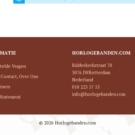
MATIE
HORLOGEBANDEN.COM
Ridderkerkstraat 70
telde Vragen
3076 JW
Rotterdam
 Contact, Over Ons
Nederland
tners
010 223 57 53
info@horlogebanden.com
 Statement
© 2026 Horlogebanden.com