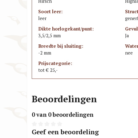
Hirsch
Highl
Soort leer:
Struc
leer
gener
Dikte horlogekant/punt:
Gevul
3,5/2,5 mm
Ja
Breedte bij sluiting:
Water
-2 mm
nee
Prijscategorie:
tot € 25,-
Beoordelingen
0 van 0 beoordelingen
Geef een beoordeling