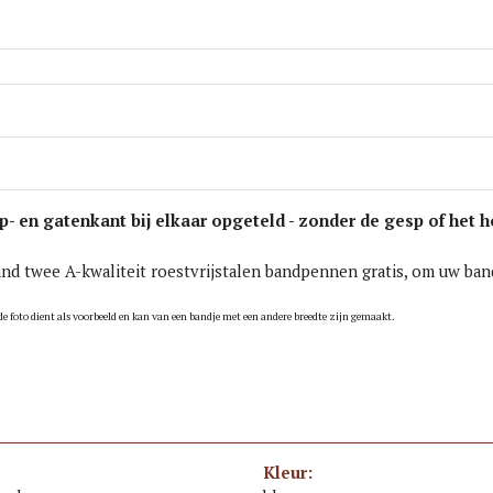
sp- en gatenkant bij elkaar opgeteld - zonder de gesp of he
band twee A-kwaliteit roestvrijstalen bandpennen gratis, om uw b
de foto dient als voorbeeld en kan van een bandje met een andere breedte zijn gemaakt.
Kleur: