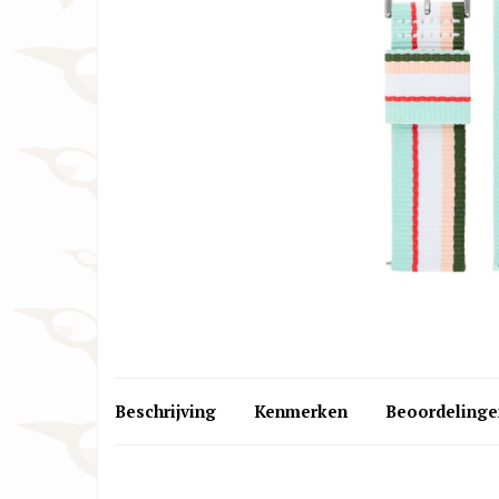
Cartier Horlogebanden
Huawe
Christiaan van der Klaauw
IWC H
Horlogebanden
Jacob
Citizen Horlogebanden
Lars 
Beschrijving
Kenmerken
Beoordelinge