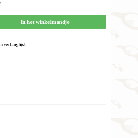
.
TW Steel Horlogebanden
VR46 / Yamaha Racing Horlogebanden
In het winkelmandje
n verlanglijst