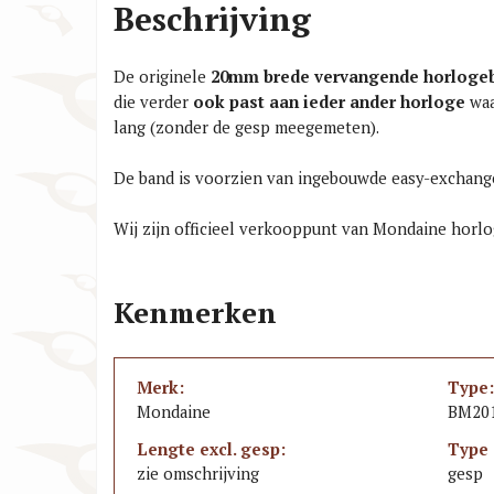
Beschrijving
De originele
20mm brede
vervangende horlogeb
die verder
ook past aan ieder ander horloge
waa
lang (zonder de gesp meegemeten).
De band is voorzien van ingebouwde easy-exchange
Wij zijn officieel verkooppunt van Mondaine horl
Kenmerken
Merk:
Type:
Mondaine
BM20
Lengte excl. gesp:
Type 
zie omschrijving
gesp