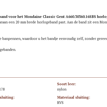
and voor het Mondaine Classic Gent A660.30360.16SBS horl
raan een 20 mm brede horlogeband past. Aan de band zit een Monda
 banpennen, waardoor u het bandje eenvoudig zelf, zonder geree
ogebanden.
Soort leer:
178
nylon
sluiting:
Materiaal sluiting:
RVS