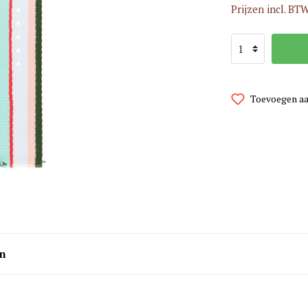
Prijzen incl. BTW
i Watch Horlogebanden
MoonSwatch Horlogebanden
orlogebanden
Omega Horlogebanden
 Jensen Horlogebanden
Panerai Horlogebanden
Larsen Horlogebanden
Paul Hewitt Horlogebanden
Toevoegen aa
n